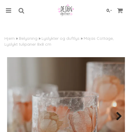
0,-
Hjem
»
Belysning
»
Lyslykter og duftlys
»
Majas Cottage,
Lyslykt tulipaner 8x8 cm
Nullstill
Trykk ENTER for å søke
Next