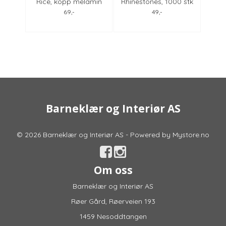
lkopp
Rice, kopp melamin
Rhinestones, 1000 stk
Rhin
blomster , forskjellige
black
69,-
49,-
farger
Barneklær og Interiør AS
© 2026 Barneklær og Interiør AS - Powered by
Mystore.no
Om oss
Barneklær og Interiør AS
Røer Gård, Røerveien 193
1459 Nesoddtangen