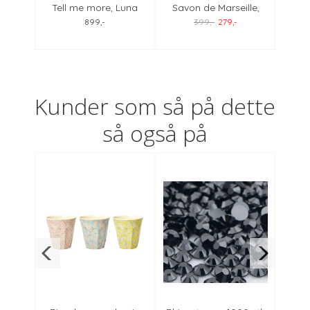
Mist
Tell me more, Luna
Savon de Marseille,
Mich
lysglass large
duftlys svart jasmin
Duft
899,-
399,-
279,-
Kunder som så på dette
så også på