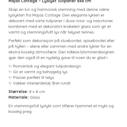
Majas Cottage – Lyslykt Tulipaner 8x8 cm
Skap en lun og harmonisk stemning med denne vakre
lyslykten fra Majas Cottage. Den elegante lykten er
dekorert med sarte tulipaner i duse rosa- og naturtoner,
kombinert med et dekorativt krakelert glass som gir et
varmt og stemningsfullt lys når telyset tennes.
Perfekt som dekorasjon på stuebordet, spisebordet eller
på hyllen – alene eller sammen med andre lykter for en
ekstra koselig atmosfære. Den tidløse blomsterdesignen
gjør den også til en nydelig gave til noen du er glad i.
✨ Romantisk og elegant tulipandesign
✨ Gir et varmt og behagelig lys
✨ Passer perfekt til telys
✨ Vakker interiørdetalj året rundt
Størrelse:
8 x 8 cm
Materiale:
Glass
En stemningsfull lyslykt som tilfører hjemmet et mykt og
koselig preg.