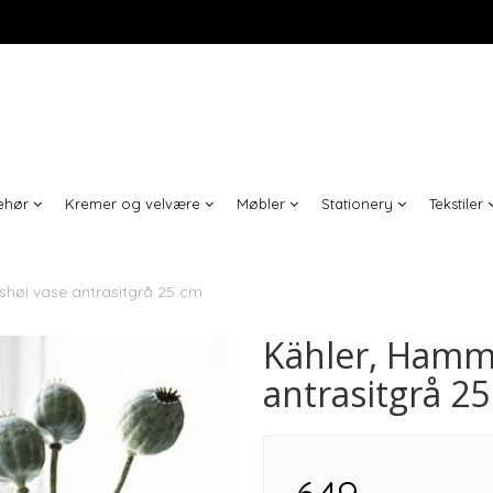
behør
Kremer og velvære
Møbler
Stationery
Tekstiler
høi vase antrasitgrå 25 cm
Kähler, Hamm
antrasitgrå 2