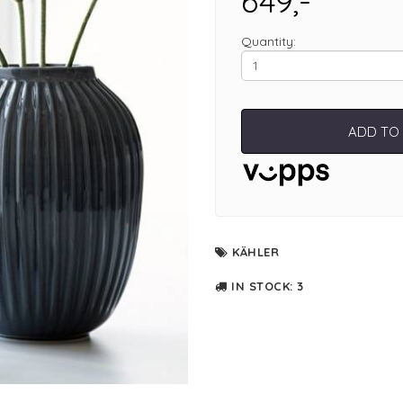
649,-
Quantity:
ADD TO
KÄHLER
IN STOCK
: 3