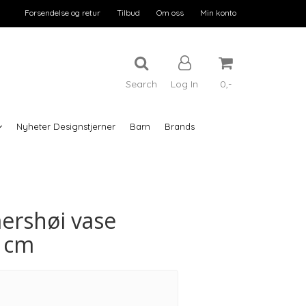
Forsendelse og retur
Tilbud
Om oss
Min konto
Search
Log In
0,-
Nyheter Designstjerner
Barn
Brands
Reset
Press ENTER to search
ershøi vase
5 cm