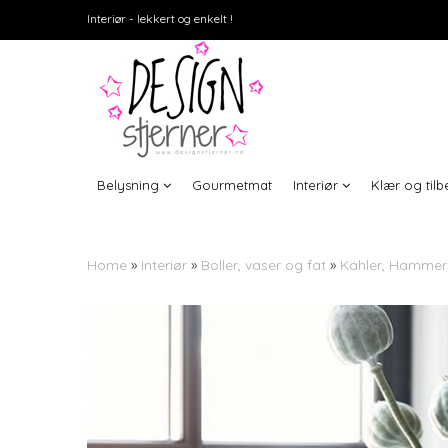
Interiør - lekkert og enkelt !
Belysning
Gourmetmat
Interiør
Klær og til
Home
»
Interiør
»
Boller, vaser og fat
»
Kähler, Hammers