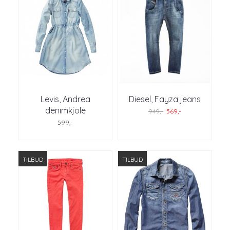
Levis, Andrea
Diesel, Fayza jeans
denimkjole
949,-
569,-
599,-
TILBUD
TILBUD