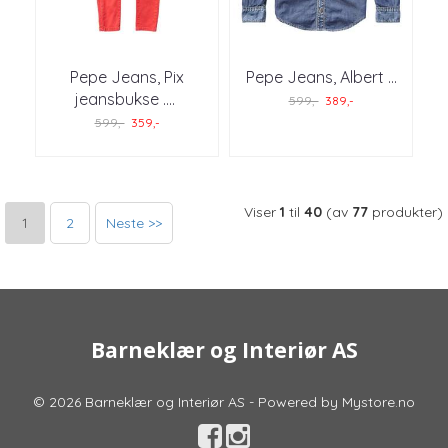
Pepe Jeans, Pix
Pepe Jeans, Albert ...
jeansbukse .
...
599,-
389,-
599,-
359,-
Viser
1
til
40
(av
77
produkter)
1
2
Neste >>
Barneklær og Interiør AS
© 2026 Barneklær og Interiør AS - Powered by
Mystore.no