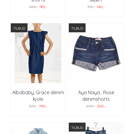
369,-
185,-
319,-
160,-
TILBUD
TILBUD
Albababy, Grace denim
Aya Naya , Rose
kjole
denimshorts
379,-
190,-
399,-
200,-
TILBUD