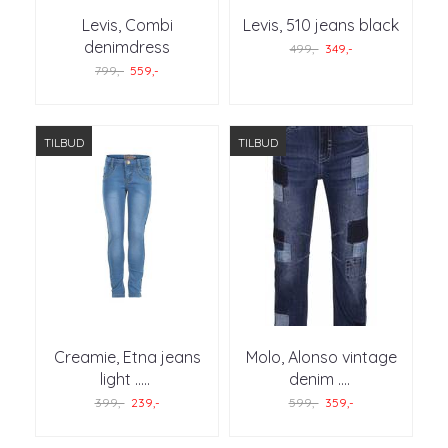
Levis, Combi
Levis, 510 jeans black
denimdress
499,-
349,-
799,-
559,-
TILBUD
TILBUD
Creamie, Etna jeans
Molo, Alonso vintage
light ..
...
denim .
...
399,-
239,-
599,-
359,-