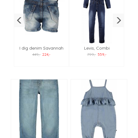
ke
I dig denim Savannah
Levis, Combi
Hum
m
denimdress
449,-
224,-
799,-
559,-