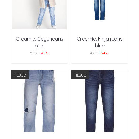
Creamie, Gaya jeans
Creamie, Finja jeans
blue
blue
599,-
419,-
499,-
349,-
TILBUD
TILBUD