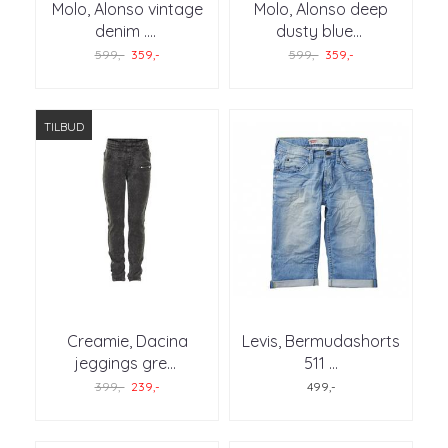
Molo, Alonso vintage
Molo, Alonso deep
denim .
...
dusty blue
...
599,-
359,-
599,-
359,-
TILBUD
Creamie, Dacina
Levis, Bermudashorts
jeggings gre
...
511 ...
399,-
239,-
499,-