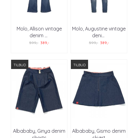
Molo, Allison vintage
Molo, Augustine vintage
denim
...
deni
...
599,-
389,-
599,-
389,-
TILBUD
TILBUD
Albababy, Ginya denim
Albababy, Gismo denim
shorts
skjørt