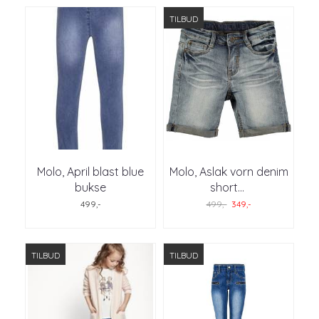
TILBUD
Molo, April blast blue
Molo, Aslak vorn denim
bukse
short
...
499,-
499,-
349,-
TILBUD
TILBUD