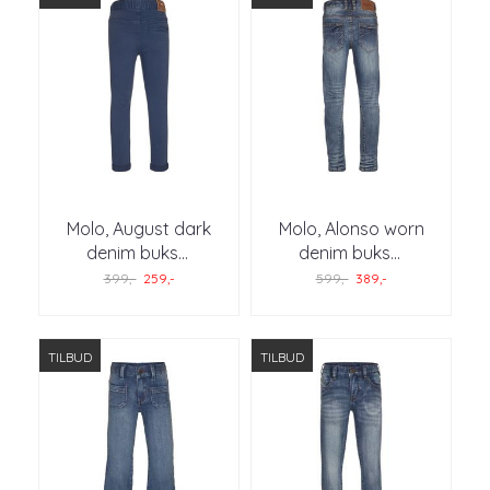
Molo, August dark
Molo, Alonso worn
denim buks
...
denim buks
...
399,-
259,-
599,-
389,-
TILBUD
TILBUD