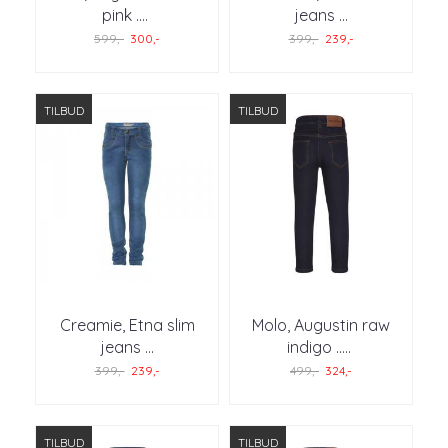
pink .
...
jeans ...
599,-
300,-
399,-
239,-
TILBUD
TILBUD
Creamie, Etna slim
Molo, Augustin raw
jeans ...
indigo ..
...
399,-
239,-
499,-
324,-
TILBUD
TILBUD