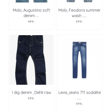
Molo, Augustino soft
Molo, Feodora summer
denim .
...
wash ..
...
499,-
399,-
I dig denim , Dehli raw
Levis, jeans 711 sodalite
..
...
599,-
599,-