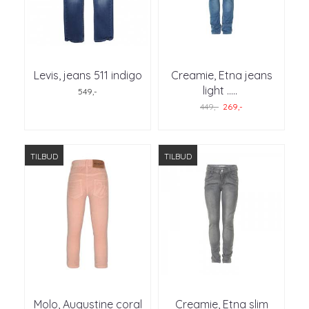
Levis, jeans 511 indigo
Creamie, Etna jeans
light ..
...
549,-
449,-
269,-
TILBUD
TILBUD
Molo, Augustine coral
Creamie, Etna slim