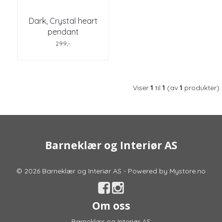
Dark, Crystal heart
pendant
299,-
Viser
1
til
1
(av
1
produkter)
Barneklær og Interiør AS
© 2026 Barneklær og Interiør AS - Powered by
Mystore.no
Om oss
Barneklær og Interiør AS