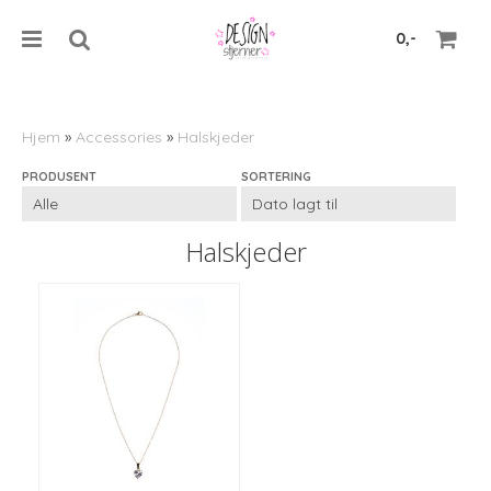
0,-
Hjem
»
Accessories
»
Halskjeder
PRODUSENT
SORTERING
Nullstill
Trykk ENTER for å søke
Halskjeder