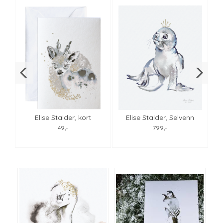
er
Elise Stalder, kort
Elise Stalder, Selvenn
El
Brusende bukk
40x50
49,-
799,-