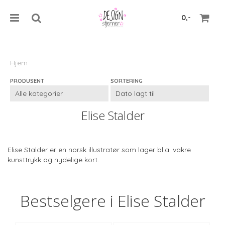
0,-
Hjem
PRODUSENT
SORTERING
Nullstill
Trykk ENTER for å søke
Elise Stalder
Elise Stalder er en norsk illustratør som lager bl.a. vakre
kunsttrykk og nydelige kort.
Bestselgere i Elise Stalder