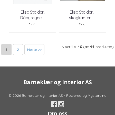
Elise Stalder,
Elise Stalder, I
Dådyrøyne ...
skogkanten
...
599,-
399,-
Viser
1
til
40
(av
44
produkter)
1
2
Neste >>
Barneklær og Interiør AS
© 2026 Barneklær og Interiør AS - Powered by
Mystore.no
Om oss