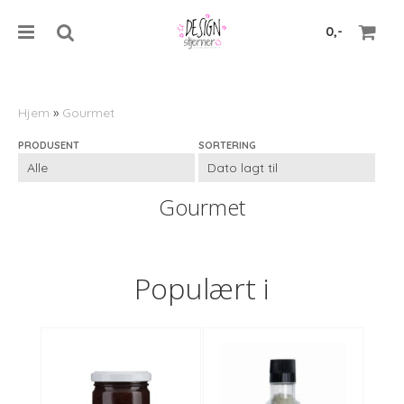
0,-
Hjem
»
Gourmet
PRODUSENT
SORTERING
Nullstill
Trykk ENTER for å søke
Gourmet
Populært i