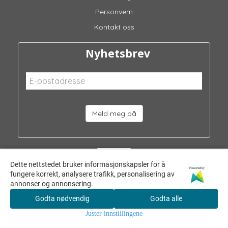
Personvern
Kontakt oss
Nyhetsbrev
Meld meg på
Dette nettstedet bruker informasjonskapsler for å
Powered by
fungere korrekt, analysere trafikk, personalisering av
annonser og annonsering.
Godta nødvendig
Godta alle
Juster innstillingene
© 2026 Barneklær og Interiør AS - Powered by
Mystore.no