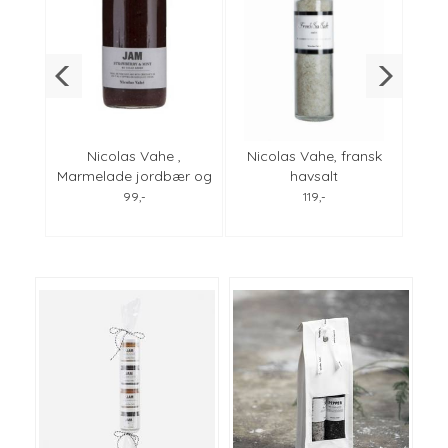
,
Nicolas Vahe ,
Nicolas Vahe, fransk
Nic
sin
Marmelade jordbær og
havsalt
hass
r
mynte
99,-
119,-