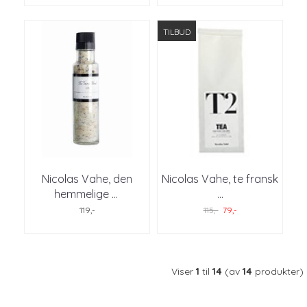
TILBUD
Nicolas Vahe, den
Nicolas Vahe, te fransk
hemmelige
...
...
119,-
115,-
79,-
Viser
1
til
14
(av
14
produkter)