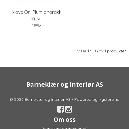
Move On; Plum anorakk
Trysi
...
1.198,-
Viser
1
til
1
(av
1
produkter)
Barneklær og Interiør AS
© 2026 Barneklær og Interiør AS - Powered by
Mystore.no
Om oss
Barneklær og Interiør AS