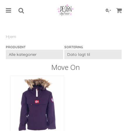
0,-
Hjem
PRODUSENT
SORTERING
Nullstill
Trykk ENTER for å søke
Move On