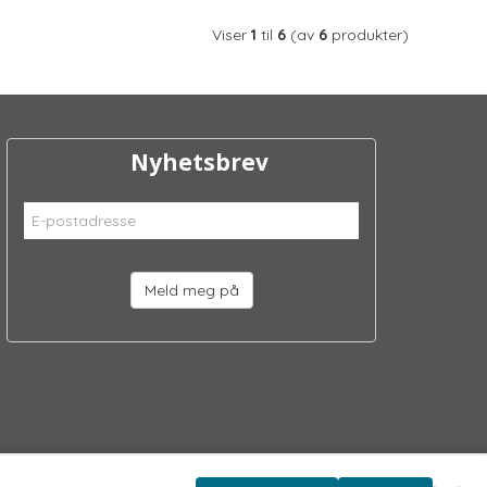
Viser
1
til
6
(av
6
produkter)
Nyhetsbrev
Meld meg på