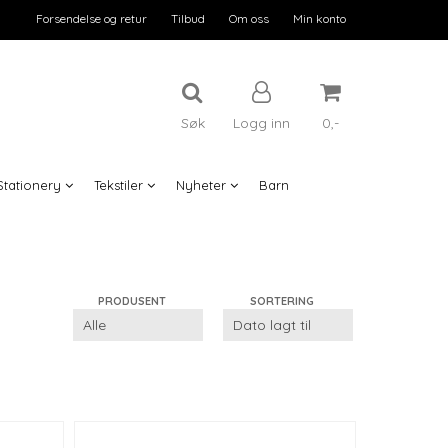
Forsendelse og retur
Tilbud
Om oss
Min konto
Søk
Logg inn
0,-
Stationery
Tekstiler
Nyheter
Barn
Nullstill
Trykk ENTER for å søke
PRODUSENT
SORTERING