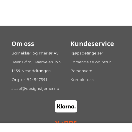
Om oss
Kundeservice
Barneklær og Interiør AS
Kjøpsbetingelser
Røer Gård, Røerveien 193
Forsendelse og retur
1459 Nesoddtangen
Personvern
Org. nr. 924547391
Kontakt oss
sissel@designstjerner.no