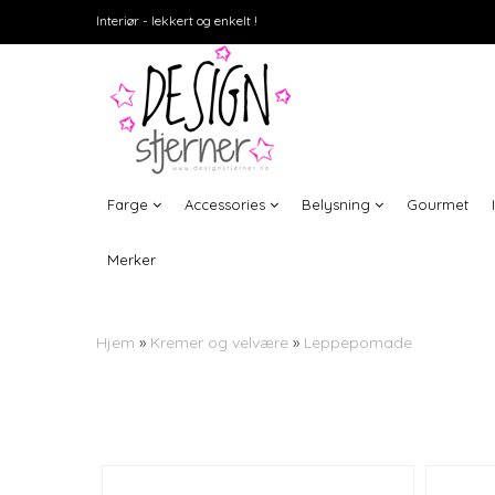
Interiør - lekkert og enkelt !
Farge
Accessories
Belysning
Gourmet
Merker
Hjem
»
Kremer og velvære
»
Leppepomade