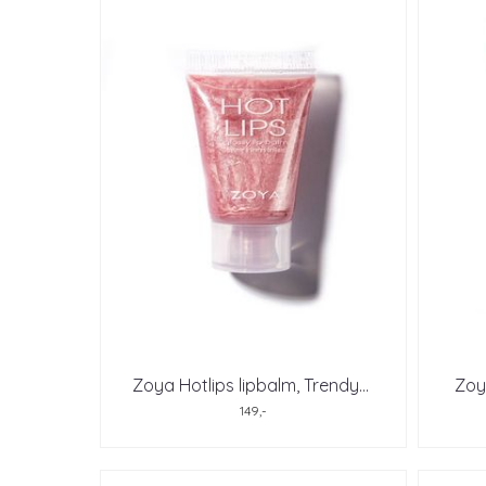
Zoya Hotlips lipbalm, Trendy
...
Zoya
149,-