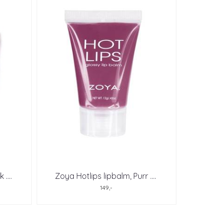
k .
...
Zoya Hotlips lipbalm, Purr .
...
149,-