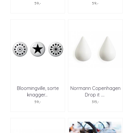
59,-
59,-
Bloomingville, sorte
Normann Copenhagen
knagger
...
Drop it .
...
59,-
315,-