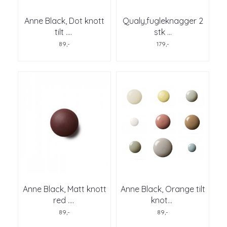
Anne Black, Dot knott
Qualy,fugleknagger 2
tilt .
...
stk ...
89,-
179,-
Anne Black, Matt knott
Anne Black, Orange tilt
red .
...
knot
...
89,-
89,-