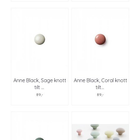
Anne Black, Sage knott
Anne Black, Coral knott
tilt
...
tilt
...
89,-
89,-