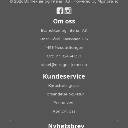
© 2026 Barneklær og Interiør AS - Powered by
Mystore.no
Om oss
Barneklær og Interiør AS
Røer Gård, Røerveien 193
1459 Nesoddtangen
Org. nr. 924547391
sissel@designstjerner.no
Kundeservice
Kjøpsbetingelser
Forsendelse og retur
Personvern
Kontakt oss
Nyhetsbrev