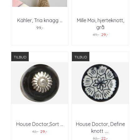
Kähler, Tria knagg ...
Mille Moi, hjerteknott,
grå
99,-
49,-
29,-
TILBUD
TILBUD
House Doctor,Sort ...
House Doctor, Define
knott .
...
42,-
29,-
32,-
22,-