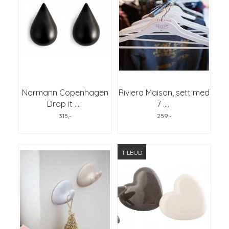
Normann Copenhagen
Riviera Maison, sett med
Drop it .
...
7 .
...
315,-
259,-
TILBUD