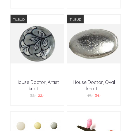
TILBUD
TILBUD
House Doctor, Artist
House Doctor, Oval
knott .
...
knott ...
32,-
22,-
49,-
34,-