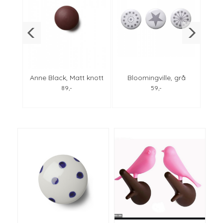
 Anne
Anne Black, Matt knott
Bloomingville, grå
Anne
red brown alle
knagger , 5 cm i
t
89,-
59,-
størrelser
diameter