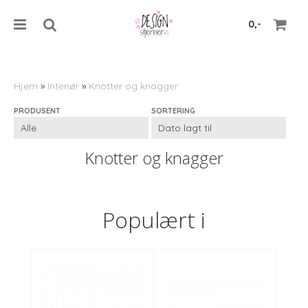
0,-
Hjem
»
Interiør
»
Knotter og knagger
PRODUSENT
SORTERING
Nullstill
Trykk ENTER for å søke
Knotter og knagger
Populært i