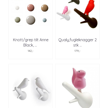
Knott/grep tilt Anne
Qualy,fugleknagger 2
Black,
...
stk ...
142,-
179,-