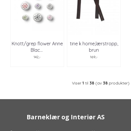
Knott/grep flower Anne
tine k home,lærstropp,
Blac
...
brun
142,-
169,-
Viser
1
til
38
(av
38
produkter)
Barneklær og Interiør AS