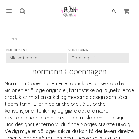
0,-
Hjem
PRODUSENT
SORTERING
Nullstill
Trykk ENTER for å søke
normann Copenhagen
Normann Copenhagen er et dansk designselskap hvor 
visjonen er å lage originale , fantastiske og iøynefallende 
produkter med en enkel og moderne design som tåler 
tidens tann . Eller med andre ord , å utfordre 
konvensjonell tenkning og gjøre det ordinære 
ekstraordinært gjennom stor og nyskapende design. 
Hos designstjerner.no vil du finne Norges største utvalg. 
Veldig mye er på lager slik at du kan få det levert direkte 
- men vi har også tatt inn bestillingsvarer, slik at du 