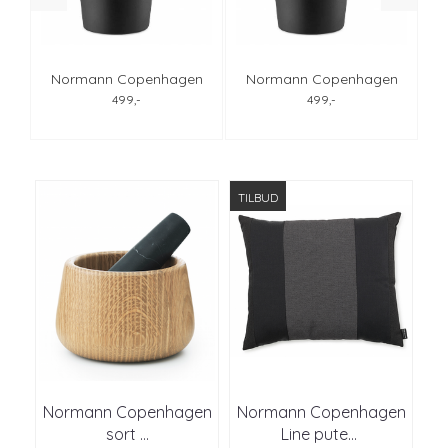
n
Normann Copenhagen
Normann Copenhagen
Krenit kanne 1l hvit
Krenit kanne 1l rød
499,-
499,-
TILBUD
Normann Copenhagen
Normann Copenhagen
sort ...
Line pute
...