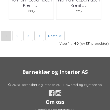
Normann Copenhagen
Normann Copenhagen
Krenit ..
...
Krenit ..
...
499,-
375,-
1
2
3
4
Neste >>
Viser
1
til
40
(av
131
produkter)
Barneklær og Interiør AS
© 2026 Barneklær og Interiør AS - Powered by
Mystore.no
Om oss
Barneklær og Interiør AS