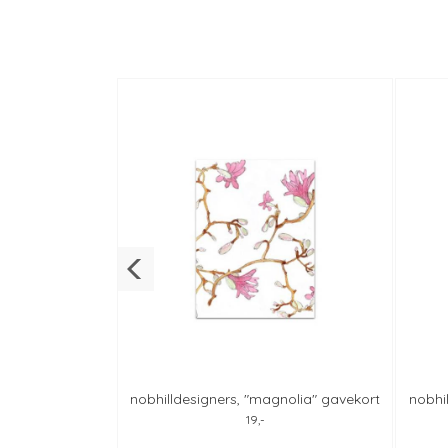
klem" gavekort
nobhilldesigners, "magnolia" gavekort
nobhil
r
m/snor
19,-