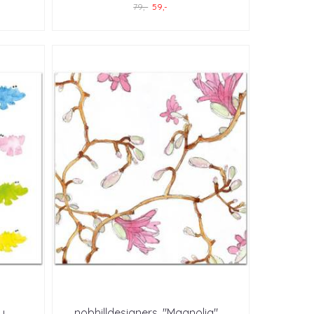
79,-
59,-
...
nobhilldesigners, "Magnolia"
...