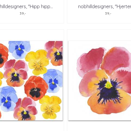
illdesigners, "Hipp hipp
...
nobhilldesigners, "Hjerte
39,-
39,-