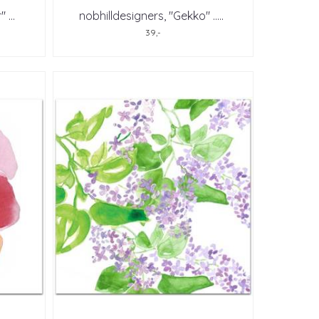
r"
...
nobhilldesigners, "Gekko" ..
...
39,-