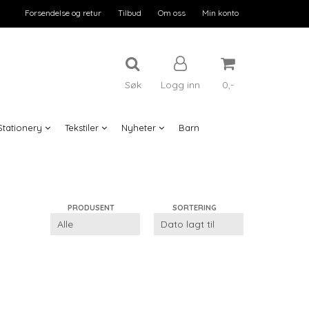
Forsendelse og retur
Tilbud
Om oss
Min konto
Søk
Logg inn
0,-
Stationery
Tekstiler
Nyheter
Barn
Nullstill
Trykk ENTER for å søke
PRODUSENT
SORTERING