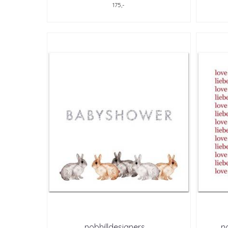
175,-
nobhilldesigners, ...
no