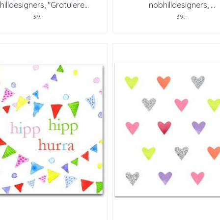
illdesigners, "Gratulere
...
nobhilldesigners, ...
39,-
39,-