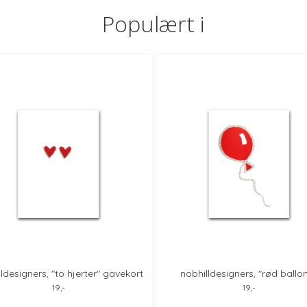
Populært i
ldesigners, "to hjerter" gavekort
nobhilldesigners, "rød ballo
m/snor
gavekort m/snor
19,-
19,-