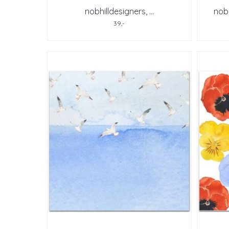
nobhilldesigners, ...
nobh
39,-