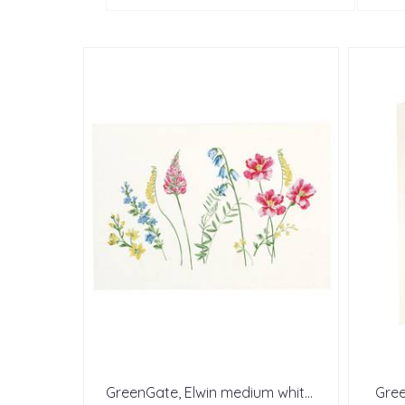
GreenGate, Elwin medium whit
...
Gree