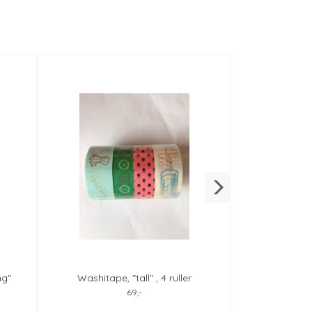
ng"
Washitape, "tall" , 4 ruller
nobhilldesi
gave
69,-