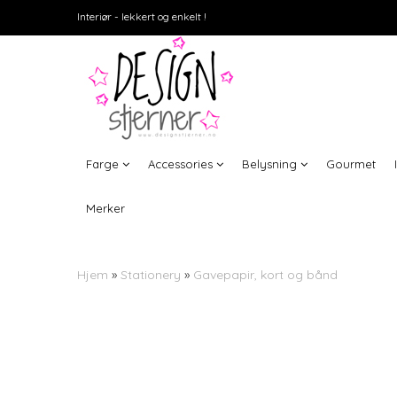
Interiør - lekkert og enkelt !
Farge
Accessories
Belysning
Gourmet
Merker
Hjem
»
Stationery
»
Gavepapir, kort og bånd