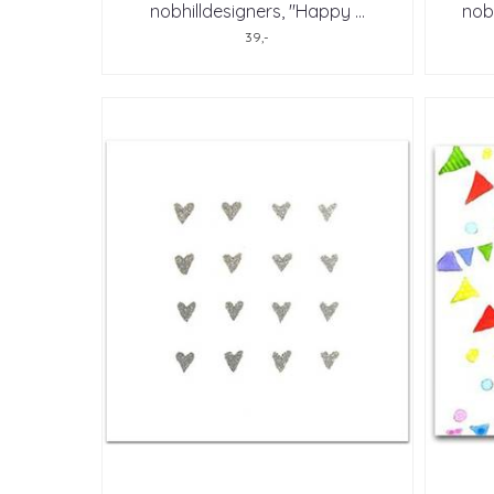
nobhilldesigners, "Happy ...
nobh
39,-