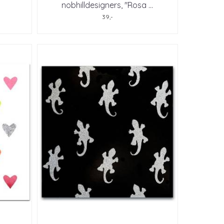
nobhilldesigners, "Rosa ...
39,-