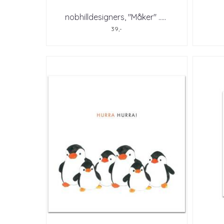
nobhilldesigners, "Måker" ..
...
39,-