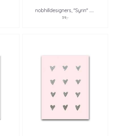
nobhilldesigners, "Syrin" ..
...
39,-