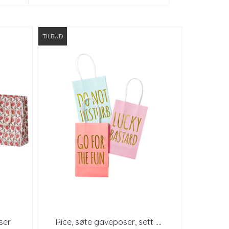
TILBUD
ser
Rice, søte gaveposer, sett .
...