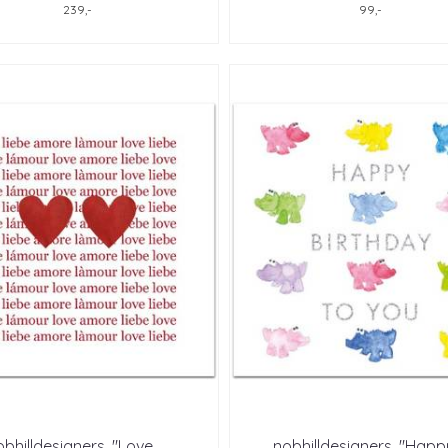
239,-
99,-
bhilldesigners, "Love, ...
nobhilldesigners, "Happy 