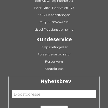
Barneklær og Interiør AS
Røer Gård, Røerveien 193
1459 Nesoddtangen
Org. nr. 924547391
sissel@designstjerner.no
Kundeservice
Kjøpsbetingelser
Forsendelse og retur
Personvern
Kontakt oss
Nyhetsbrev