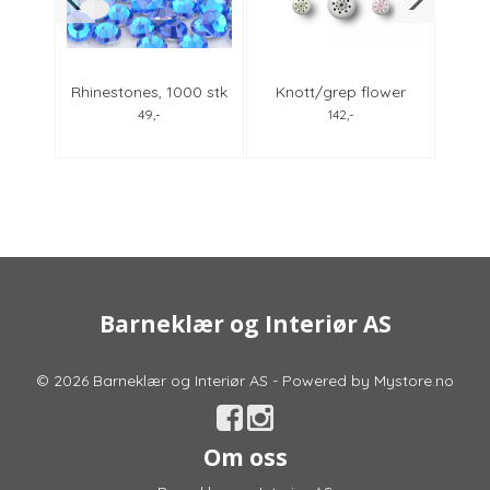
0 stk
Rhinestones, 1000 stk
Knott/grep flower
Rhin
sapphire 4mm
Anne Black
d
49,-
142,-
Barneklær og Interiør AS
© 2026 Barneklær og Interiør AS - Powered by
Mystore.no
Om oss