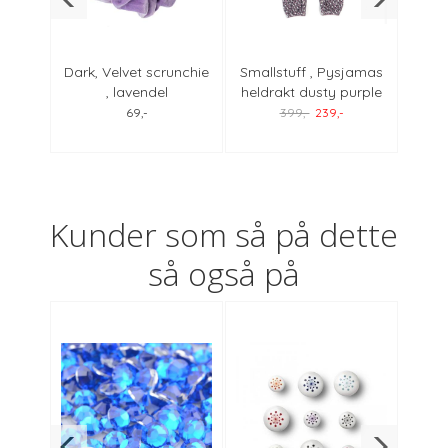
hip
Dark, Velvet scrunchie
Smallstuff , Pysjamas
Ann
ime ,
, lavendel
heldrakt dusty purple
k
butterfly
69,-
399,-
239,-
Kunder som så på dette
så også på