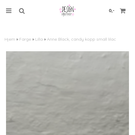
0,-
Hjem
»
Farge
»
Lilla
»
Anne Black, candy kopp small lilac
Nullstill
Trykk ENTER for å søke