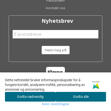
Personvern
Kontakt oss
Nyhetsbrev
Meld meg på
Dette nettstedet bruker informasjonskapsler for å
Powered by
fungere korrekt, analysere trafikk, personalisering av
annonser og annonsering.
Godta nødvendig
Godta alle
© 2026 Barneklær og Interiør AS - Powered by
Mystore.no
Juster innstillingene