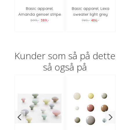
 Ida
Basic apparel,
Basic apparel, Lexa
Bas
grey
Amanda genser stripe
sweater light grey
ch
navy/off white
599,-
389,-
749,-
486,-
Kunder som så på dette
så også på