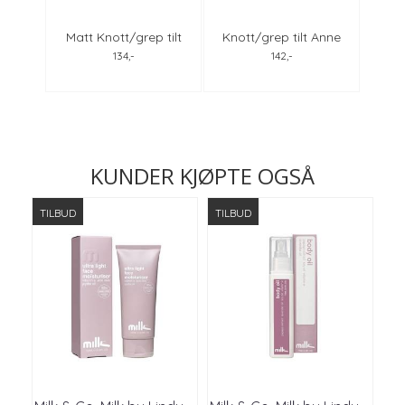
wer
Matt Knott/grep tilt
Knott/grep tilt Anne
Rhin
Anne Black, alle farger
Black, alle farger
j
134,-
142,-
KUNDER KJØPTE OGSÅ
TILBUD
TILBUD