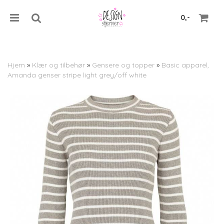
0,-
Hjem
»
Klær og tilbehør
»
Gensere og topper
»
Basic apparel,
Amanda genser stripe light grey/off white
Nullstill
Trykk ENTER for å søke