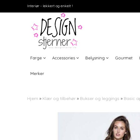
Interiør - lekkert og enkelt !
Farge
Accessories
Belysning
Gourmet
Merker
Hjem
»
Klær og tilbehør
»
Bukser og leggings
»
Basic ap