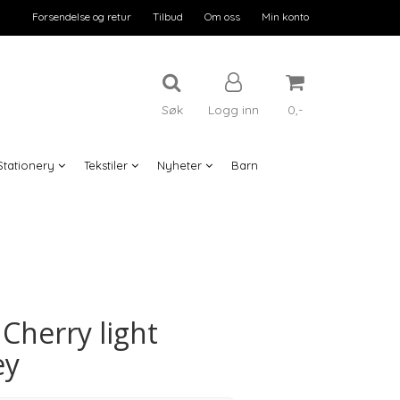
Forsendelse og retur
Tilbud
Om oss
Min konto
Søk
Logg inn
0,-
Stationery
Tekstiler
Nyheter
Barn
Nullstill
Trykk ENTER for å søke
 Cherry light
ey