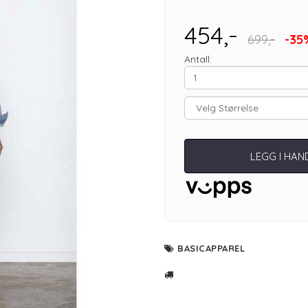
454,-
699,-
-35
Antall:
LEGG I HA
BASICAPPAREL