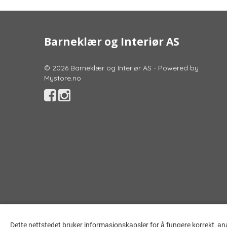
Barneklær og Interiør AS
© 2026 Barneklær og Interiør AS - Powered by
Mystore.no
Dette nettstedet bruker informasjonskapsler for å fungere korrekt, an