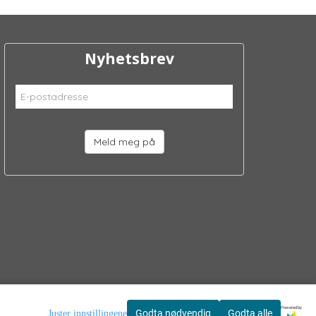
Nyhetsbrev
Meld meg på
Powered by
Godta nødvendig
Godta alle
Juster innstillingene