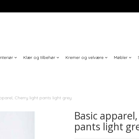
Interiør
Klær og tilbehør
Kremer og velvære
Møbler
parel, Cherry light pants light grey
Basic apparel,
pants light gr