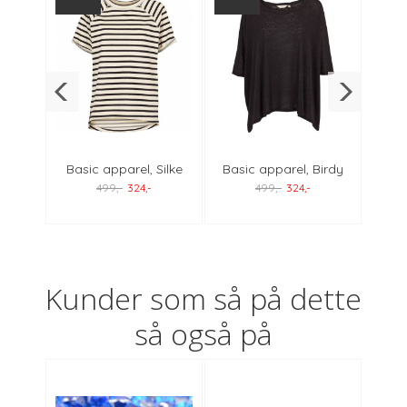
Less
Basic apparel, Silke
Basic apparel, Birdy
Basi
rey
top offwhite/black
top black
499,-
324,-
499,-
324,-
Kunder som så på dette
så også på