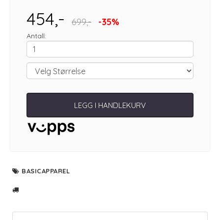
454,-
699,-
-35%
Antall:
LEGG I HANDLEKURV
BASICAPPAREL