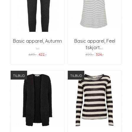
Basic apparel, Autumn
Basic apparel, Feel
...
tskjort
...
649,-
422,-
499,-
324,-
TILBUD
TILBUD