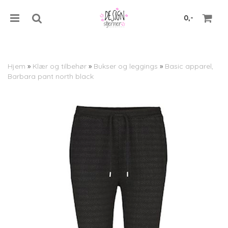
0,-
Hjem
»
Klær og tilbehør
»
Bukser og leggings
»
Basic apparel,
Barbara pant north black
Nullstill
Trykk ENTER for å søke