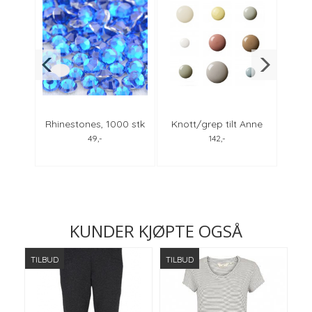
amin
Rhinestones, 1000 stk
Knott/grep tilt Anne
Rice
ellige
sapphire 4mm
Black, alle farger
49,-
142,-
KUNDER KJØPTE OGSÅ
TILBUD
TILBUD