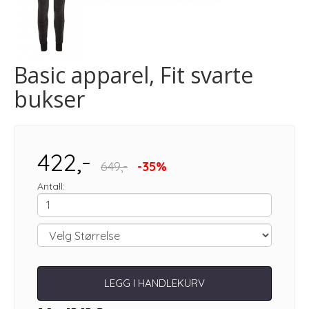
Basic apparel, Fit svarte
bukser
422,-
649,-
-35%
Antall:
LEGG I HANDLEKURV