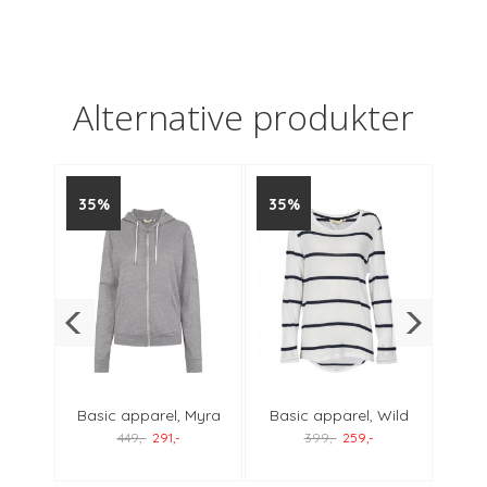
Alternative produkter
35%
35%
35
onica
Basic apparel, Myra
Basic apparel, Wild
Basic
hettejakke
genser
449,-
291,-
399,-
259,-