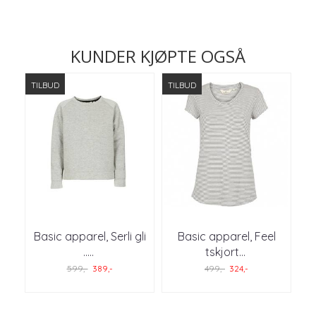
KUNDER KJØPTE OGSÅ
TILBUD
TILBUD
Basic apparel, Serli gli
Basic apparel, Feel
..
...
tskjort
...
599,-
389,-
499,-
324,-