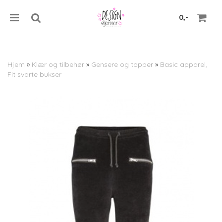
0,-
Hjem
»
Klær og tilbehør
»
Gensere og topper
»
Basic apparel,
Fit svarte bukser
Nullstill
Trykk ENTER for å søke