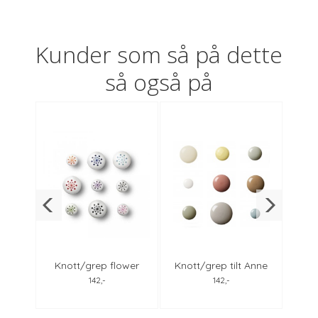
Kunder som så på dette
så også på
0 stk
Knott/grep flower
Knott/grep tilt Anne
Rhin
mm
Anne Black
Black, alle farger
d
142,-
142,-