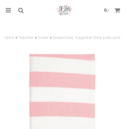
0,-
Hjem
»
Tekstiler
»
Duker
»
GreenGate, hageduk Ditte pale pink
Nullstill
Trykk ENTER for å søke