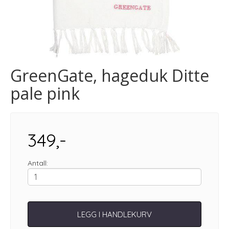
GreenGate, hageduk Ditte
pale pink
349,-
Antall:
LEGG I HANDLEKURV