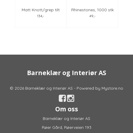
0 stk
Matt Knott/grep tilt
Rhinestones, 1000 stk
Rhin
m
Anne Black, alle farger
sapphire 4mm
j
134,-
49,-
Barneklær og Interiør AS
© 2026 Barneklær og Interiør AS - Powered by
Mystore.no
Om oss
Barneklær og Interiør AS
Røer Gård, Røerveien 193