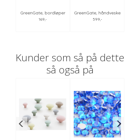
Maude
GreenGate, bordløper
GreenGate, håndveske
Gree
X250
Ingrid pale blue
dark grey
169,-
599,-
Kunder som så på dette
så også på