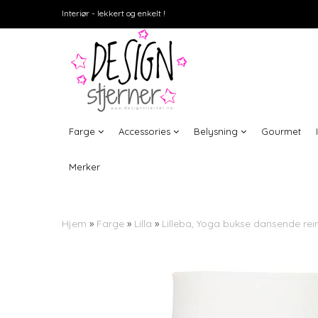
Interiør - lekkert og enkelt !
Farge
Accessories
Belysning
Gourmet
Merker
Hjem
»
Farge
»
Lilla
»
Lilleba, Yoga bukse dansende rein 