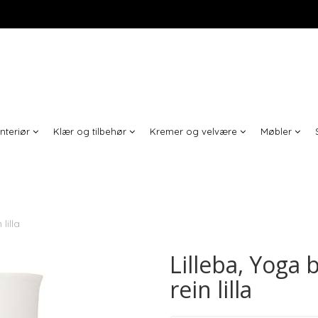
Interiør
Klær og tilbehør
Kremer og velvære
Møbler
lilla
Lilleba, Yoga
rein lilla