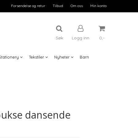
Forsendelse og retur
Tilbud
Om oss
Min konto
Søk
Logg inn
0,-
Stationery
Tekstiler
Nyheter
Barn
Nullstill
Trykk ENTER for å søke
 bukse dansende