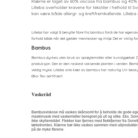
Klærne er laget av 60% viscose fra bambus og 40% b
Lilleba overholder kravene for tekstiler i helhold t
kan være både allergi- og kreftfremkallende. Lilleba
Lilleba har valgt å benytte fibre fra bambus fordi de har egenska
forhold både når det gjelder mennesker og miljø. Det er viktig for
Bambus
Bambus dyrkes uten bruk av sprøytemidler eller kunstgjødsel. D
produksjon. Den er den raskest voksende planten i verden. Bam
veldig myke. Lilleba sine klær av bambus har naturlig UV-besky
.
Øko-Tex-sertifisert
Vaskeråd
Bambusviskose må vaskes skånsomt for å beholde de gode ege
maskinvask med vaskemidler beregnet på ull og silke. Eks. Sonett
ikke skyllemiddel. Flekker kan fjernes med flekkfjerner fra Sonet
tørketromles. Klærne bør ikke vaskes sammen med ullprodukter ell
på de myke fibrene.