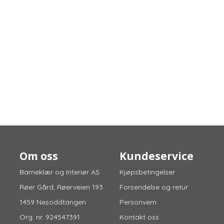
Om oss
Kundeservice
Barneklær og Interiør AS
Kjøpsbetingelser
Røer Gård, Røerveien 193
Forsendelse og retur
1459 Nesoddtangen
Personvern
Org. nr. 924547391
Kontakt oss