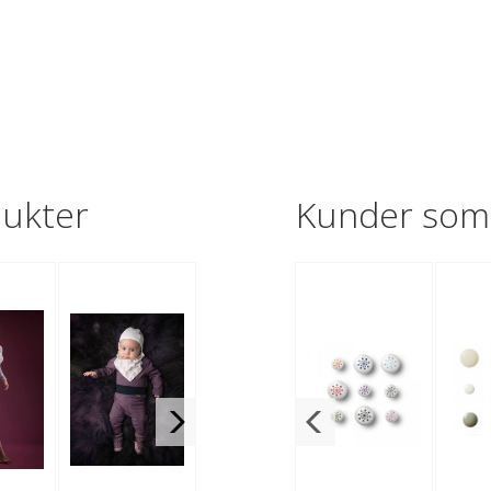
dukter
Kunder som 
45%