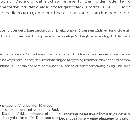
omull. Dette gjør det mykt som et eventyr. Den holder huden tørr 
il Svanemerket når det gjelder azofargestoffer (Eurofins juli 2012). 
 er medlem av IEH, og vi produserer i Sør-Korea, som har gode arbei
per utover det å bare dekke oss til. Lilleba ønsker å være en pådriver for å sikre a
 Lilleba at klærne er funksjonelle og behagelige. Så langt det er mulig, skal det være
en har evnen til å absobere store mengder karbondioksid, som er den store drivhu
busskoger fornyer seg selv kontinuerlig; de hugges og kommer raskt opp fra samm
ttelse 15. Plantasjene som bambusen vokser på er sertifisert økologisk og - nei, d
nskapene. Vi anbefaler 40 grader
, som er et godt miljøalternativ. Bruk
t. Klærne må ikke bløtlegges eller
Vi anbefaler heller ikke håndvask, da det er 
er syntetiske stoffer. Dette kan slite
Det er også lurt å vrenge plaggene før vask.