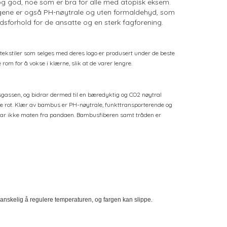
og god, noe som er bra for alle med atopisk eksem.
Plaggene er også PH-nøytrale og uten formaldehyd, som
dsforhold for de ansatte og en sterk fagforening.
t tekstiler som selges med deres logo er produsert under de beste
 rom for å vokse i klærne, slik at de varer lengre.
sgassen, og bidrar dermed til en bæredyktig og CO2 nøytral
e rot. Klær av bambus er PH-nøytrale, funkttransporterende og
e tar ikke maten fra pandaen. Bambusfiberen samt tråden er
vanskelig å regulere temperaturen, og fargen kan slippe.