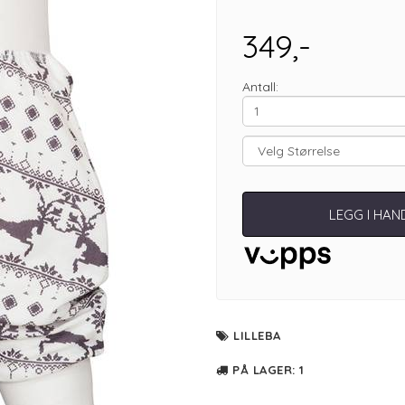
349,-
Antall:
LEGG I HA
LILLEBA
PÅ LAGER
: 1