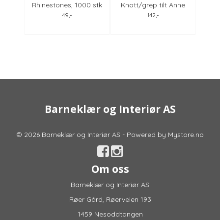
0 stk
Rhinestones, 1000 stk
Knott/grep tilt Anne
Rice
mm
sapphire 4mm
Black, alle farger
49,-
142,-
Barneklær og Interiør AS
© 2026 Barneklær og Interiør AS - Powered by
Mystore.no
Om oss
Barneklær og Interiør AS
Røer Gård, Røerveien 193
1459 Nesoddtangen