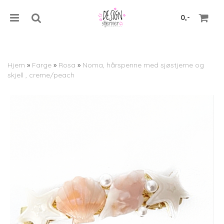
0,-
Hjem
»
Farge
»
Rosa
»
Noma, hårspenne med sjøstjerne og
skjell , creme/peach
Nullstill
Trykk ENTER for å søke