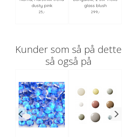
dusty pink
glass blush
arm
wh
25,-
299,-
Kunder som så på dette
så også på