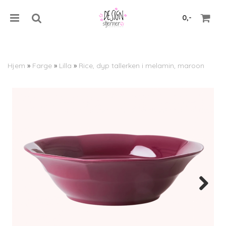
0,-
Hjem
»
Farge
»
Lilla
»
Rice, dyp tallerken i melamin, maroon
Nullstill
Trykk ENTER for å søke
Next