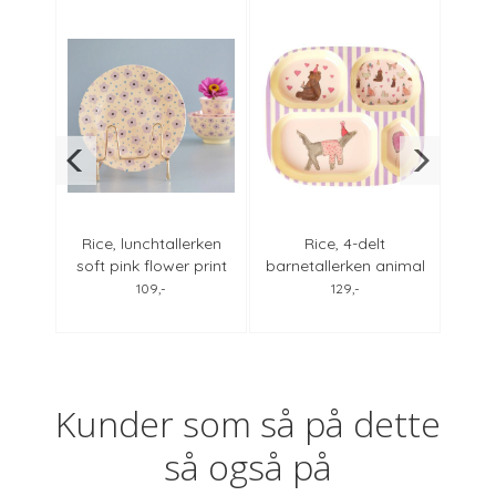
opp i
Rice, lunchtallerken
Rice, 4-delt
Rice
print
soft pink flower print
barnetallerken animal
mela
lavender print
109,-
129,-
Kunder som så på dette
så også på