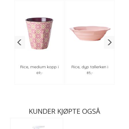
ken i
Rice, medium kopp i
Rice, dyp tallerken i
Ri
nder
melamin, graphic
melamin, soft pink
m
69,-
85,-
flower
KUNDER KJØPTE OGSÅ