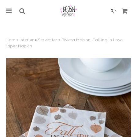
0,-
Hjem
»
Interiør
»
Servietter
»
Riviera Maison, Fall-ing In Love
Paper Napkin
Nullstill
Trykk ENTER for å søke