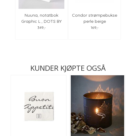
yellow
Nuuna, notatbok
Condor strømpebukse
Rivie
Graphic L , DOTS BY
perle beige
"B
MYRIAM BELTZ
349,-
169,-
KUNDER KJØPTE OGSÅ