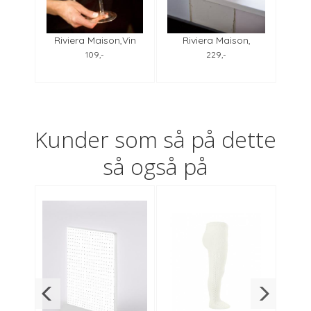
Double
Riviera Maison,Vin
Riviera Maison,
Rivie
ll
Rouge Verre
Chalkboard Storage
"B
109,-
229,-
Jar M
Kunder som så på dette
så også på