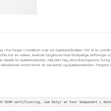
s i fire farger • Holdbart over tid. Kjøkkenhåndkle i 100 % lin. Linhån
Stoffet har en vakker, levende fargetone med forskjellige skiftninger so
ideelle for kjøkkentekstiler, inkludert høy absorberingsevne, hurtig
 tekstilserien Astrid finner du servietter og kjøkkentekstiler i fargen
KO-TEX®-sertifisering, som betyr at hver komponent i den