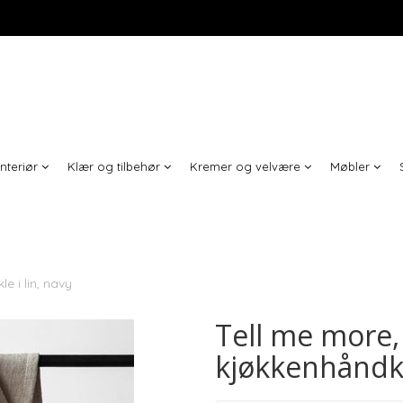
Interiør
Klær og tilbehør
Kremer og velvære
Møbler
e i lin, navy
Tell me more,
kjøkkenhåndkle