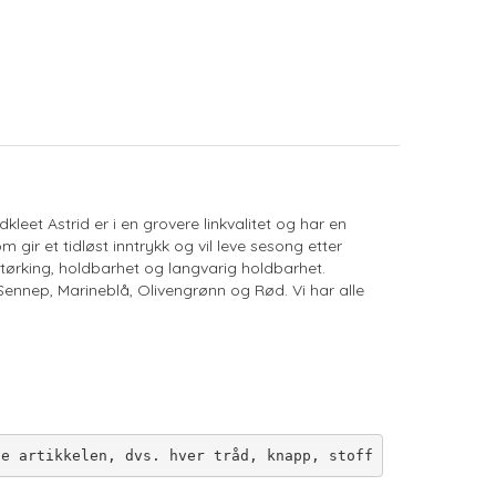
dkleet Astrid er i en grovere linkvalitet og har en
m gir et tidløst inntrykk og vil leve sesong etter
 tørking, holdbarhet og langvarig holdbarhet.
e Sennep, Marineblå, Olivengrønn og Rød. Vi har alle
ne artikkelen, dvs. hver tråd, knapp, stoff osv., er tes