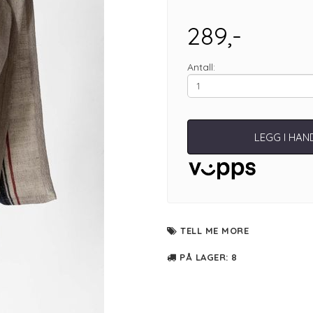
289,-
Antall:
LEGG I HA
TELL ME MORE
PÅ LAGER
: 8