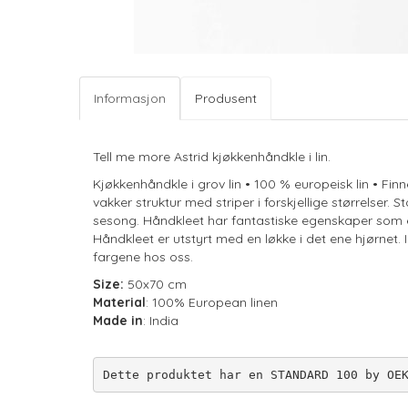
Informasjon
Produsent
Tell me more Astrid kjøkkenhåndkle i lin.
Kjøkkenhåndkle i grov lin • 100 % europeisk lin • Finne
vakker struktur med striper i forskjellige størrelser. 
sesong. Håndkleet har fantastiske egenskaper som er 
Håndkleet er utstyrt med en løkke i det ene hjørnet. I
fargene hos oss.
Size:
50x70 cm
Material
: 100% European linen
Made in
: India
Dette produktet har en STANDARD 100 by OE