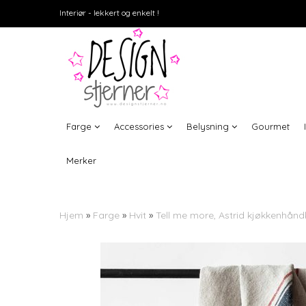
Interiør - lekkert og enkelt !
Farge
Accessories
Belysning
Gourmet
Merker
Hjem
»
Farge
»
Hvit
»
Tell me more, Astrid kjøkkenhåndkl