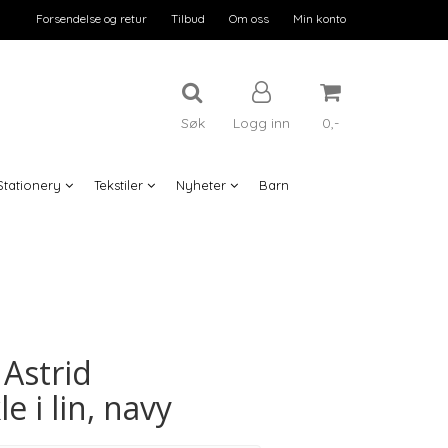
Forsendelse og retur
Tilbud
Om oss
Min konto
Søk
Logg inn
0,-
Stationery
Tekstiler
Nyheter
Barn
Nullstill
Trykk ENTER for å søke
 Astrid
 i lin, navy