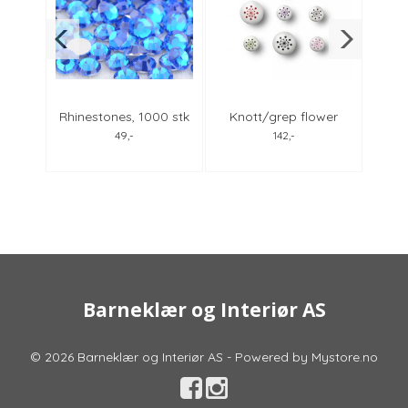
0 stk
Rhinestones, 1000 stk
Knott/grep flower
Rhin
sapphire 4mm
Anne Black
d
49,-
142,-
Barneklær og Interiør AS
© 2026 Barneklær og Interiør AS - Powered by
Mystore.no