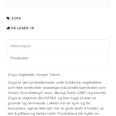
ZOYA
PÅ LAGER
: 18
Informasjon
Produsent
Zoya neglelakk i fargen Tatum.
Zoya er den prisbelønnede, unikt holdbare neglelakken
som ikke inneholder skadelige industrielle kjemikalier som
toluen, formaldehyd, resin, dibutyl ftalat (DBP) og kamfer.
Zoya er vegansk, BIG10FREE og kan trygt brukes av
gravide og ammende. Lakken har en tynn og fin
konsistens, tykner ikke lett, har et godt skaft å holde i, er
lett å påføre og tørker raskt. Produktene blir hyllet av