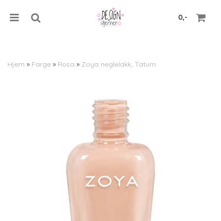
0,-
Hjem
»
Farge
»
Rosa
»
Zoya neglelakk, Tatum
Nullstill
Trykk ENTER for å søke