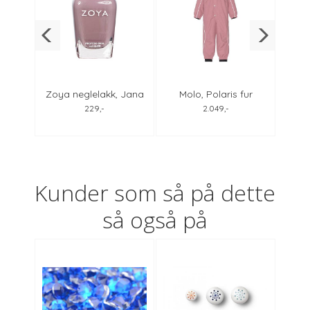
jakke
Zoya neglelakk, Jana
Molo, Polaris fur
Zoya
ndy
ZP564
vinterdress velvet rose
229,-
2.049,-
Kunder som så på dette
så også på